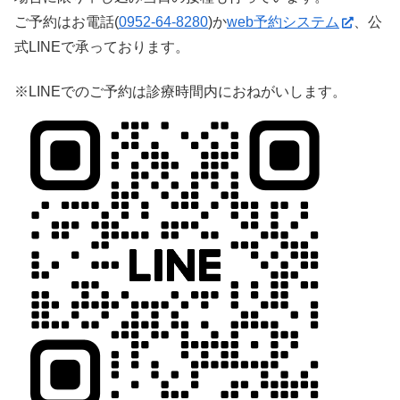
ご予約はお電話(
0952-64-8280
)か
web予約システム
、公
式LINEで承っております。
※LINEでのご予約は診療時間内におねがいします。