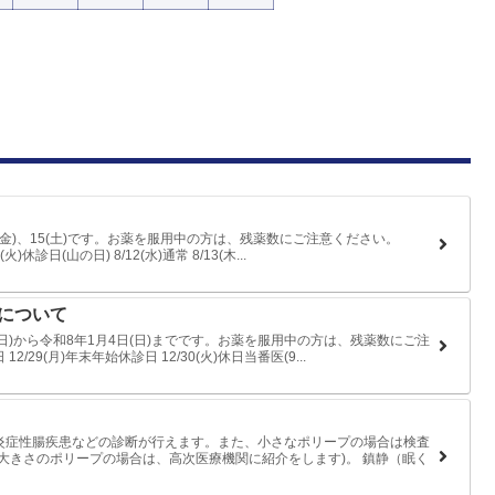
4(金)、15(土)です。お薬を服用中の方は、残薬数にご注意ください。
1(火)休診日(山の日) 8/12(水)通常 8/13(木...
日について
(日)から令和8年1月4日(日)までです。お薬を服用中の方は、残薬数にご注
 12/29(月)年末年始休診日 12/30(火)休日当番医(9...
炎症性腸疾患などの診断が行えます。また、小さなポリープの場合は検査
大きさのポリープの場合は、高次医療機関に紹介をします)。 鎮静（眠く