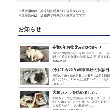
※受付開始は、診療開始時間の30分前からです
※最終受付は、診療終了時間の30分前までです
お知らせ
令和8年お盆休みのお知らせ
当院のお盆休みは、令和8年8月13(木)、1
8/8(土)通常 8/9(日)休診日 8/10(月)通常 8/1
2026.08.03
(令和7-令和８)年末年始の休診
当院の年末年始休診日は令和7年12月28日
意ください。 12/27(土)通常 12/28(日)休診日
2025.12.11
大腸カメラを始めました。
大腸カメラでは大腸がんや大腸ポリープ、
中に切除することも可能です(入院が必要な
なる薬を使う）での検査がで...