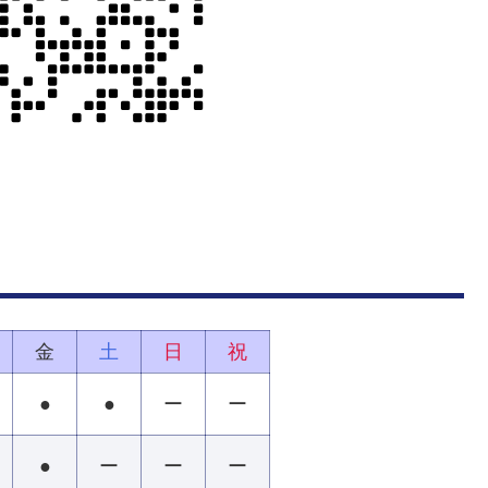
金
土
日
祝
●
●
ー
ー
●
ー
ー
ー